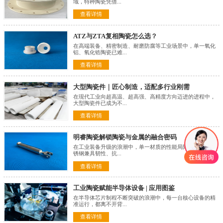
域，特种陶瓷凭借...
查看详情
ATZ与ZTA复相陶瓷怎么选？
在高端装备、精密制造、耐磨防腐等工业场景中，单一氧化
铝、氧化锆陶瓷已难...
查看详情
大型陶瓷件｜匠心制造，适配多行业刚需
在现代工业向超高温、超高强、高精度方向迈进的进程中，
大型陶瓷件已成为不...
查看详情
明睿陶瓷解锁陶瓷与金属的融合密码
在工业装备升级的浪潮中，单一材质的性能局限愈发凸显 不
锈钢兼具韧性、抗...
查看详情
工业陶瓷赋能半导体设备 | 应用图鉴
在半导体芯片制程不断突破的浪潮中，每一台核心设备的精
准运行，都离不开背...
查看详情