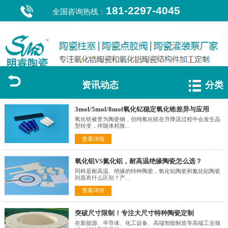
181-2297-4045
全国咨询热线：
资讯动态
分类
3mol/5mol/8mol氧化钇稳定氧化锆差异与应用
氧化锆被誉为陶瓷钢，但纯氧化锆在升降温过程中会发生晶
型转变，伴随体积胀...
查看详情
氧化铝VS氮化铝，耐高温绝缘陶瓷怎么选？
同样是耐高温、绝缘的特种陶瓷，氧化铝陶瓷和氮化铝陶瓷
到底有什么区别？产...
查看详情
突破尺寸限制！专注大尺寸特种陶瓷定制
在新能源、半导体、化工设备、高端智能制造等高端工业领