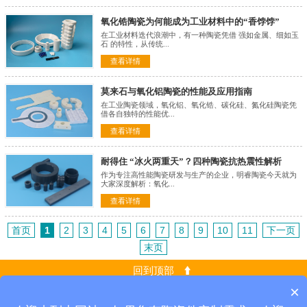
氧化锆陶瓷为何能成为工业材料中的“香饽饽”
在工业材料迭代浪潮中，有一种陶瓷凭借 强如金属、细如玉
石 的特性，从传统...
查看详情
莫来石与氧化铝陶瓷的性能及应用指南
在工业陶瓷领域，氧化铝、氧化锆、碳化硅、氮化硅陶瓷凭
借各自独特的性能优...
查看详情
耐得住 “冰火两重天”？四种陶瓷抗热震性解析
作为专注高性能陶瓷研发与生产的企业，明睿陶瓷今天就为
大家深度解析：氧化...
查看详情
首页
1
2
3
4
5
6
7
8
9
10
11
下一页
末页
回到顶部
×
永州明睿陶瓷科技有限公司
备案号：湘ICP备2023018437号