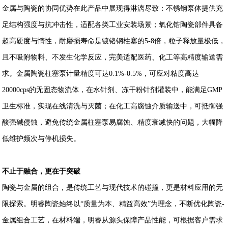
金属与陶瓷的协同优势在此产品中展现得淋漓尽致：不锈钢泵体提供充
足结构强度与抗冲击性，适配各类工业安装场景；氧化锆陶瓷部件具备
超高硬度与惰性，耐磨损寿命是镀铬钢柱塞的5-8倍，粒子释放量极低，
且不吸附物料、不发生化学反应，完美适配医药、化工等高精度输送需
求。金属陶瓷柱塞泵计量精度可达0.1%-0.5%，可应对粘度高达
20000cps的无固态物流体，在水针剂、冻干粉针剂灌装中，能满足GMP
卫生标准，实现在线清洗与灭菌；在化工高腐蚀介质输送中，可抵御强
酸强碱侵蚀，避免传统金属柱塞泵易腐蚀、精度衰减快的问题，大幅降
低维护频次与停机损失。
不止于融合，更在于突破
陶瓷与金属的组合，是传统工艺与现代技术的碰撞，更是材料应用的无
限探索。明睿陶瓷始终以“质量为本、精益高效”为理念，不断优化陶瓷-
金属组合工艺，在材料端，明睿从源头保障产品性能，可根据客户需求